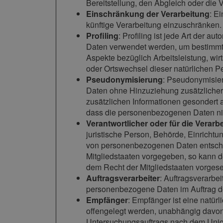
Bereitstellung, den Abgleich oder die
Einschränkung der Verarbeitung
: E
künftige Verarbeitung einzuschränken.
Profiling
: Profiling ist jede Art der 
Daten verwendet werden, um bestimmte 
Aspekte bezüglich Arbeitsleistung, wirt
oder Ortswechsel dieser natürlichen P
Pseudonymisierung
: Pseudonymisier
Daten ohne Hinzuziehung zusätzlicher 
zusätzlichen Informationen gesondert
dass die personenbezogenen Daten nich
Verantwortlicher oder für die Verarb
juristische Person, Behörde, Einrichtu
von personenbezogenen Daten entschei
Mitgliedstaaten vorgegeben, so kann 
dem Recht der Mitgliedstaaten vorges
Auftragsverarbeiter
: Auftragsverarbei
personenbezogene Daten im Auftrag des
Empfänger
: Empfänger ist eine natür
offengelegt werden, unabhängig davon,
Untersuchungsauftrags nach dem Union