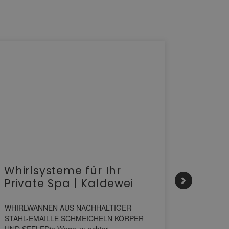
Whirlsysteme für Ihr
Gesta
Private Spa | Kaldewei
alltä
HANS
WHIRLWANNEN AUS NACHHALTIGER
STAHL-EMAILLE SCHMEICHELN KÖRPER
Stil für 
UND SEELEDie Wege zu echter