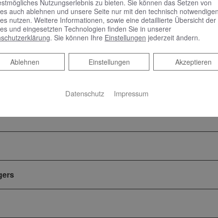
estmögliches Nutzungserlebnis zu bieten. Sie können das Setzen von
es auch ablehnen und unsere Seite nur mit den technisch notwendige
es nutzen. Weitere Informationen, sowie eine detaillierte Übersicht der
es und eingesetzten Technologien finden Sie in unserer
rbeitung, die von dem Verantwortlichen oder einem Dritten 
schutzerklärung
. Sie können Ihre
Einstellungen
jederzeit ändern.
echpartner
Ablehnen
Ablehnen
Einstellungen
Akzeptieren
ad und Heizung
Datenschutz
Impressum
gers