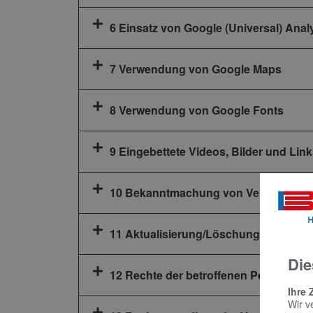
6 Einsatz von Google (Universal) Anal
7 Verwendung von Google Maps
8 Verwendung von Google Fonts
9 Eingebettete Videos, Bilder und Link
10 Bekanntmachung von Veränderun
11 Aktualisierung/Löschung Ihrer per
Die
12 Rechte der betroffenen Personen
Ihre 
Wir v