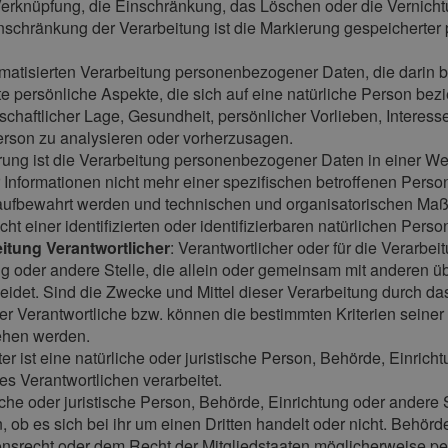
 Verknüpfung, die Einschränkung, das Löschen oder die Vernicht
inschränkung der Verarbeitung ist die Markierung gespeicherter
automatisierten Verarbeitung personenbezogener Daten, die dari
persönliche Aspekte, die sich auf eine natürliche Person bez
schaftlicher Lage, Gesundheit, persönlicher Vorlieben, Interesse
erson zu analysieren oder vorherzusagen.
ung ist die Verarbeitung personenbezogener Daten in einer W
Informationen nicht mehr einer spezifischen betroffenen Pers
 aufbewahrt werden und technischen und organisatorischen Maß
t einer identifizierten oder identifizierbaren natürlichen Per
eitung Verantwortlicher
: Verantwortlicher oder für die Verarbei
ng oder andere Stelle, die allein oder gemeinsam mit anderen ü
det. Sind die Zwecke und Mittel dieser Verarbeitung durch da
der Verantwortliche bzw. können die bestimmten Kriterien sein
ehen werden.
ter ist eine natürliche oder juristische Person, Behörde, Einrich
 Verantwortlichen verarbeitet.
liche oder juristische Person, Behörde, Einrichtung oder ander
 ob es sich bei ihr um einen Dritten handelt oder nicht. Behö
srecht oder dem Recht der Mitgliedstaaten möglicherweise pe