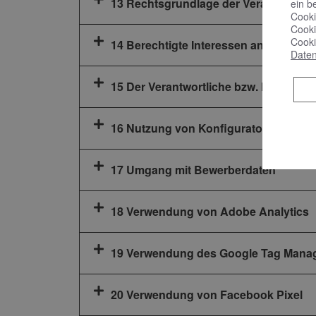
13 Rechtsgrundlage der Verarbeitung
ein b
Cooki
Cooki
Cooki
14 Berechtigte Interessen an der Vera
Daten
15 Der Verantwortliche bzw. Ihr Anspr
16 Nutzung von Konfiguratoren für B
17 Umgang mit Bewerberdaten
18 Verwendung von Adobe Analytics
19 Verwendung des Google Tag Mana
20 Verwendung von Facebook Pixel