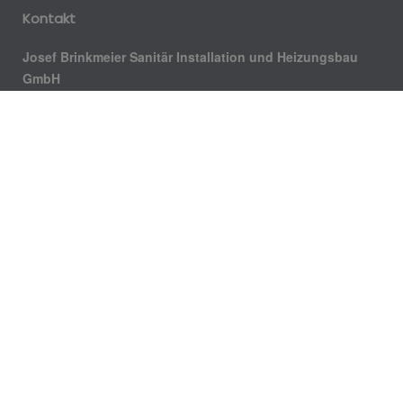
Kontakt
Josef Brinkmeier Sanitär Installation und Heizungsbau
GmbH
Bosfelder Weg 8
33378 Rheda-Wiedenbrück
Telefon: 0524244497
Faxnummer: 05242-46817
E-Mail:
info@brinkmeier-gmbh.de
Öffnungszeiten
Montag – Freitag:
7.30 – 16.30 Uhr